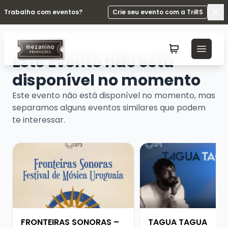
Trabalha com eventos?
Crie seu evento com a TriRS
Fec
Este Evento não está
disponível no momento
Este evento não está disponível no momento, mas
separamos alguns eventos similares que podem
te interessar.
Veja mais sobre FRONTEIRAS SONORAS – FESTIVAL D
Veja mais sobre TAG
FRONTEIRAS SONORAS –
TAGUA TAGUA