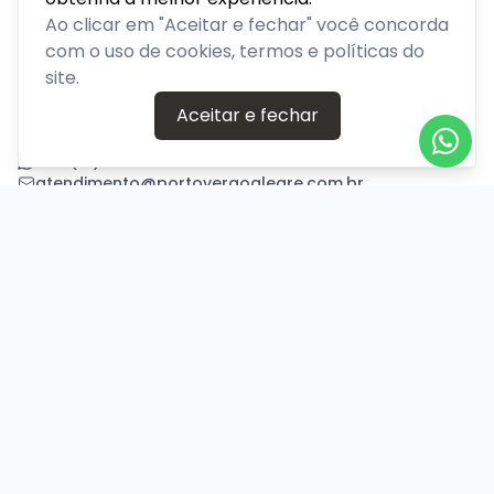
Venda de ingressos para eventos em Porto Alegre, Rio
Ao clicar em "Aceitar e fechar" você concorda
Grande do Sul
com o uso de cookies, termos e políticas do
site.
PLATAFORMA POR
Aceitar e fechar
Precisa de ajuda?
+55 (51) 94640-9900
atendimento@portoveraoalegre.com.br
Central de Ajuda
Informações
Sobre nós
Política de Privacidade
Termos de Uso
Minha conta
Entrar
Criar Conta
Pagamento Seguro