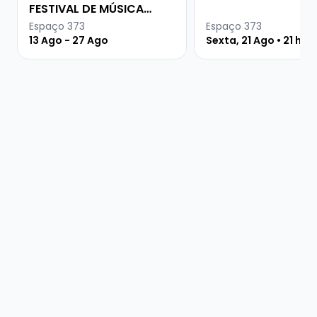
FESTIVAL DE MÚSICA
URUGUAIA
Espaço 373
Espaço 373
13 Ago - 27 Ago
Sexta, 21 Ago • 21 hor