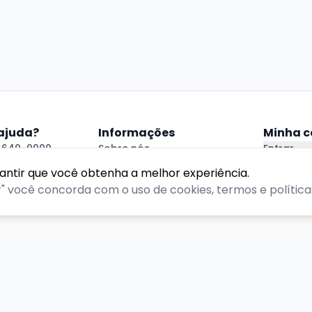
 ajuda?
Informações
Minha c
94640-9900
Sobre nós
Entrar
atendimento@portoveraoalegre.com.br
Política de Privacidade
Criar Con
rantir que você obtenha a melhor experiência.
 Ajuda
Termos de Uso
r" você concorda com o uso de cookies, termos e políticas
reitos reservados.