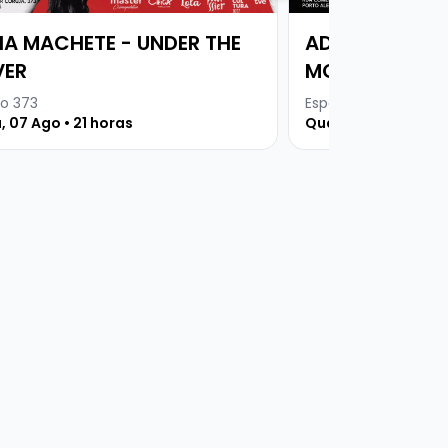
VIA MACHETE - UNDER THE
ADAM RATNER
ER
MOTTINI
o 373
Espaço 373
, 07 Ago • 21 horas
Quarta, 26 Mar • 19