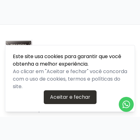
Venda de ingressos para eventos em Porto Alegre, Rio
Este site usa cookies para garantir que você
Grande do Sul
obtenha a melhor experiência.
Ao clicar em "Aceitar e fechar" você concorda
PLATAFORMA POR
com o uso de cookies, termos e políticas do
site.
Precisa de ajuda?
Aceitar e fechar
+55 (51) 94640-9900
atendimento@portoveraoalegre.com.br
Central de Ajuda
Informações
Sobre nós
Política de Privacidade