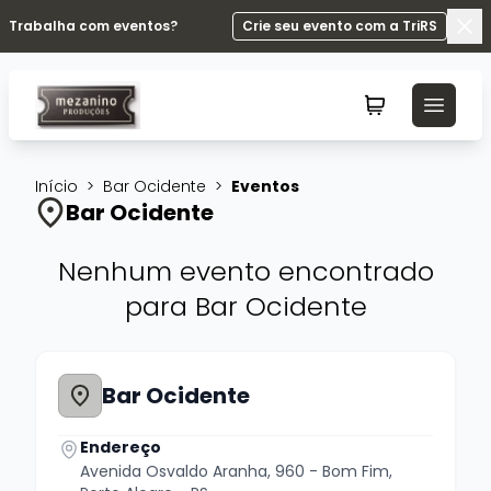
Trabalha com eventos?
Crie seu evento com a TriRS
Fec
Início
>
Bar Ocidente
>
Eventos
Bar Ocidente
Nenhum evento encontrado
para Bar Ocidente
Bar Ocidente
Endereço
Avenida Osvaldo Aranha, 960 - Bom Fim,