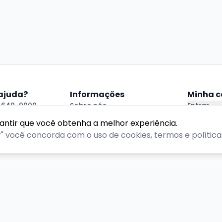
 ajuda?
Informações
Minha c
94640-9900
Sobre nós
Entrar
atendimento@portoveraoalegre.com.br
Política de Privacidade
Criar Con
rantir que você obtenha a melhor experiência.
 Ajuda
Termos de Uso
r" você concorda com o uso de cookies, termos e políticas
reitos reservados.