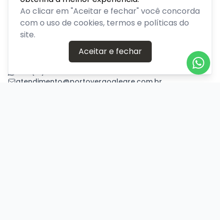
Venda de ingressos para eventos em Porto Alegre, Rio
Ao clicar em "Aceitar e fechar" você concorda
Grande do Sul
com o uso de cookies, termos e políticas do
site.
PLATAFORMA POR
Aceitar e fechar
Precisa de ajuda?
+55 (51) 94640-9900
atendimento@portoveraoalegre.com.br
Central de Ajuda
Informações
Sobre nós
Política de Privacidade
Termos de Uso
Minha conta
Entrar
Criar Conta
Pagamento Seguro