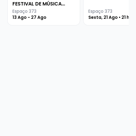
FESTIVAL DE MÚSICA
URUGUAIA
Espaço 373
Espaço 373
13 Ago - 27 Ago
Sexta, 21 Ago • 21 hor