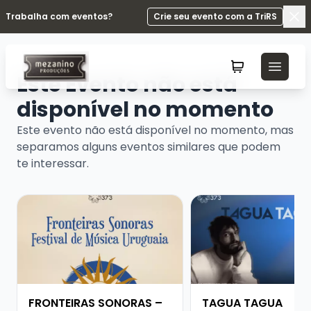
Trabalha com eventos?
Crie seu evento com a TriRS
Fec
Este Evento não está
disponível no momento
Este evento não está disponível no momento, mas
separamos alguns eventos similares que podem
te interessar.
Veja mais sobre FRONTEIRAS SONORAS – FESTIVAL D
Veja mais sobre TAG
FRONTEIRAS SONORAS –
TAGUA TAGUA