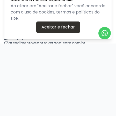
Venda de ingressos para eventos em Porto Alegre, Rio
Ao clicar em "Aceitar e fechar" você concorda
Grande do Sul
com o uso de cookies, termos e políticas do
site.
PLATAFORMA POR
Aceitar e fechar
Precisa de ajuda?
+55 (51) 94640-9900
atendimento@portoveraoalegre.com.br
Central de Ajuda
Informações
Sobre nós
Política de Privacidade
Termos de Uso
Minha conta
Entrar
Criar Conta
Pagamento Seguro