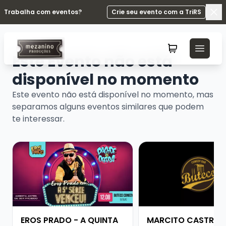
Trabalha com eventos?
Crie seu evento com a TriRS
Fec
Este Evento não está
disponível no momento
Este evento não está disponível no momento, mas
separamos alguns eventos similares que podem
te interessar.
Veja mais sobre EROS PRADO - A QUINTA SÉRIE VENCE
Veja mais sobre MA
EROS PRADO - A QUINTA
MARCITO CASTRO 