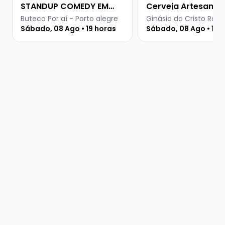
STANDUP COMEDY EM
Cerveja Artesanal
PORTO ALEGRE
Buteco Por aí - Porto alegre
Ginásio do Cristo Rei -
Sábado, 08 Ago • 19 horas
Sábado, 08 Ago • 15 