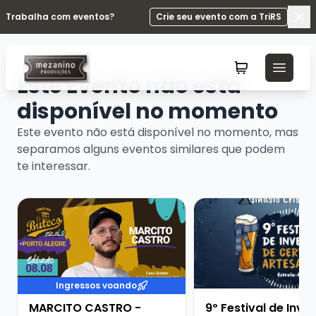
Trabalha com eventos?
Crie seu evento com a TriRS
Fec
Este Evento não está
disponível no momento
Este evento não está disponível no momento, mas
separamos alguns eventos similares que podem
te interessar.
Veja mais sobre MARCITO CASTRO - STANDUP COME
Veja mais sobre 9º Fe
Ingressos voando
MARCITO CASTRO -
9º Festival de Inve