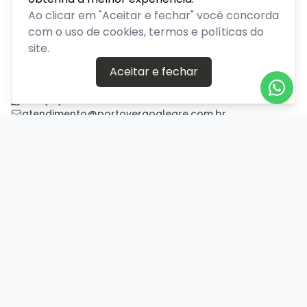
Venda de ingressos para eventos em Porto Alegre, Rio
Ao clicar em "Aceitar e fechar" você concorda
Grande do Sul
com o uso de cookies, termos e políticas do
site.
PLATAFORMA POR
Aceitar e fechar
Precisa de ajuda?
+55 (51) 94640-9900
atendimento@portoveraoalegre.com.br
Central de Ajuda
Informações
Sobre nós
Política de Privacidade
Termos de Uso
Minha conta
Entrar
Criar Conta
Pagamento Seguro